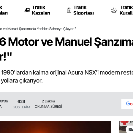
k
Trafik
Trafik
Trafik
ları
Kazaları
Sigortası
Kurall
 ve Manuel Şanzımanla Yeniden Sahneye Çıkıyor!"
6 Motor ve Manuel Şanzım
r!"
a, 1990'lardan kalma orijinal Acura NSX'i modern rest
yollara çıkarıyor.
629
00:06
2 Dakika
A
OKUNMA SÜRESİ
GÖSTERİM
Bl