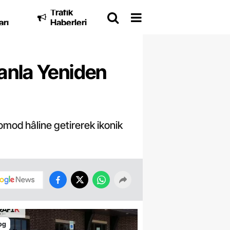
Trafik
arı
Haberleri
anla Yeniden
omod hâline getirerek ikonik
og