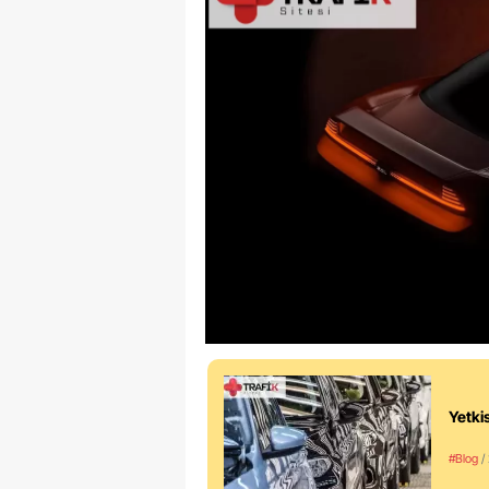
Yetkis
#Blog
/