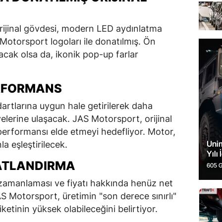
orijinal gövdesi, modern LED aydınlatma
 Motorsport logoları ile donatılmış. Ön
lacak olsa da, ikonik pop-up farlar
ERFORMANS
rtlarına uygun hale getirilerek daha
elerine ulaşacak. JAS Motorsport, orijinal
performansı elde etmeyi hedefliyor. Motor,
Uni
a eşleştirilecek.
Yılı 
Hazı
YATLANDIRMA
605 
Mode
ay ön
m zamanlaması ve fiyatı hakkında henüz net
İşte
S Motorsport, üretimin "son derece sınırlı"
iketinin yüksek olabileceğini belirtiyor.