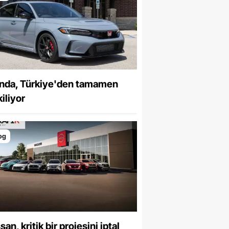
nda, Türkiye'den tamamen
iliyor
og
san, kritik bir projesini iptal