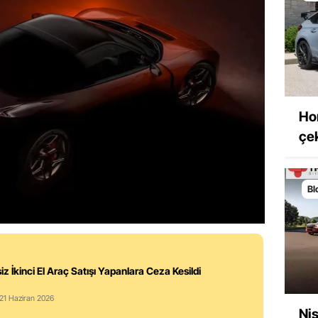
Ho
çek
Bl
iz İkinci El Araç Satışı Yapanlara Ceza Kesildi
 21 Haziran 2026
Nis