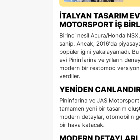
İTALYAN TASARIM EV
MOTORSPORT İŞ BIRL
Birinci nesil Acura/Honda NSX, 
sahip. Ancak, 2016'da piyasaya s
popülerliğini yakalayamadı. Bu
evi Pininfarina ve yılların den
modern bir restomod versiyon
verdiler.
YENIDEN CANLANDI
Pininfarina ve JAS Motorsport, 
tamamen yeni bir tasarım oluşt
modern detaylar, otomobilin 
bir hava katacak.
MODERN DETAYLARLA