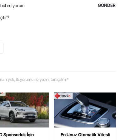
GÖNDER
bul ediyorum
çtır?
 yorum yok, ilk yorumu siz yazın, tartışalım *
 Sponsorluk İçin
En Ucuz Otomatik Vitesli