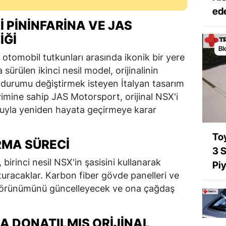
ede
I PININFARINA VE JAS
IĞI
Bl
otomobil tutkunları arasında ikonik bir yere
ürülen ikinci nesil model, orijinalinin
 durumu değiştirmek isteyen İtalyan tasarım
eyimine sahip JAS Motorsport, orijinal NSX'i
uyla yeniden hayata geçirmeye karar
Toy
RMA SÜRECI
3 S
birinci nesil NSX'in şasisini kullanarak
Pi
uracaklar. Karbon fiber gövde panelleri ve
görünümünü güncelleyecek ve ona çağdaş
 DONATILMIŞ ORIJINAL