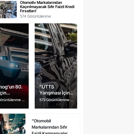
Otomotiv Markalarından
Kaçırılmayacak Sıfır Faizli Kredi
Fırsatları!
574 Görüntülenme
mog'un 80.
"UTTS
İçin
Yarışması İçin
rlanan Lüks
Son 6 Gün! Araç
Görüntülenme
7
573 Görüntülenme
7
l Tanıtıldı:
Sahipleri
ce
ay önce
 Detaylar!
Uyarıldı"
"Otomobil
Markalarından Sıfır
Faizli Kampanyalar