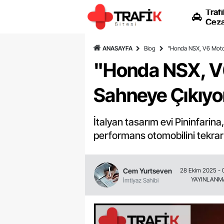
Trafi
Ceza
ANASAYFA
Blog
"Honda NSX, V6 Motor
"Honda NSX, V
Sahneye Çıkıyo
İtalyan tasarım evi Pininfarin
performans otomobilini tekrar 
Cem Yurtseven
28 Ekim 2025 - 
YAYINLANM
İmtiyaz Sahibi