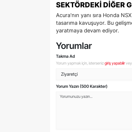
SEKTÖRDEKI DIĞER 
Acura'nın yanı sıra Honda NSX 
tasarıma kavuşuyor. Bu gelişme
yaratmaya devam ediyor.
Yorumlar
Takma Ad
Yorum yapmak için, isterseniz
giriş yapabilir
ve
Yorum Yazın (500 Karakter)