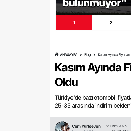
bulunmuyor"
1
2
ANASAYFA
Blog
Kasım Ayında Fiyatları
Kasım Ayında Fi
Oldu
Türkiye'de bazı otomobil fiyat
25-35 arasında indirim bekleni
Cem Yurtseven
28 Ekim 2025 - 