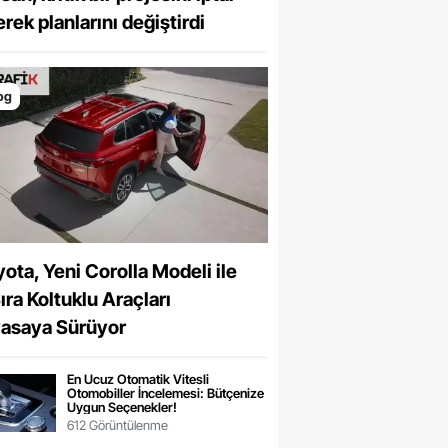
rek planlarını değiştirdi
og
ota, Yeni Corolla Modeli ile
ıra Koltuklu Araçları
yasaya Sürüyor
En Ucuz Otomatik Vitesli
Otomobiller İncelemesi: Bütçenize
Uygun Seçenekler!
612 Görüntülenme