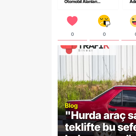
Otomobil Alanları
Adı
İnceliyor
0
0
Blog
"Hurda araç sa
runu
teklifte bu sef