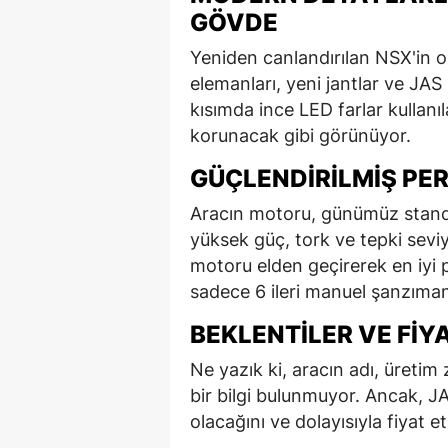
GÖVDE
Yeniden canlandırılan NSX'in 
elemanları, yeni jantlar ve JAS
kısımda ince LED farlar kullanı
korunacak gibi görünüyor.
GÜÇLENDIRILMIŞ P
Aracın motoru, günümüz standa
yüksek güç, tork ve tepki seviy
motoru elden geçirerek en iyi 
sadece 6 ileri manuel şanzımanl
BEKLENTILER VE FI
Ne yazık ki, aracın adı, üreti
bir bilgi bulunmuyor. Ancak, JA
olacağını ve dolayısıyla fiyat et