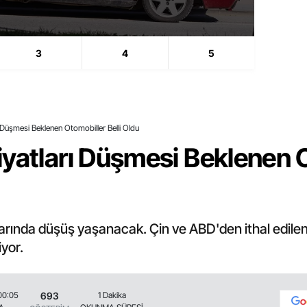
Ara
3
4
5
 Düşmesi Beklenen Otomobiller Belli Oldu
yatları Düşmesi Beklenen O
larında düşüş yaşanacak. Çin ve ABD'den ithal edilen
yor.
693
00:05
1 Dakika