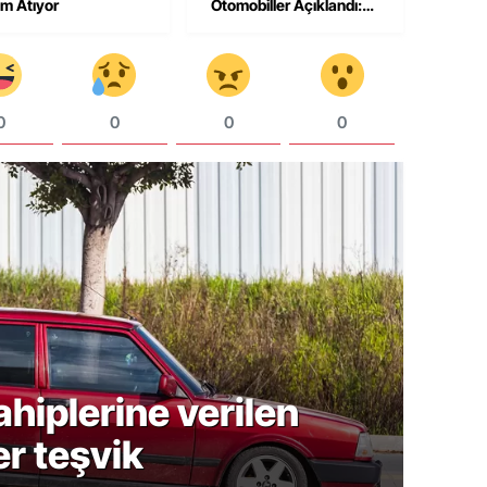
m Atıyor
Otomobiller Açıklandı:
Fiyatlar 1,3 Milyon
Liradan Başlıyor
0
0
0
0
hiplerine verilen
Blog
er teşvik
For