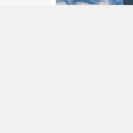
Yetkis
#Blog
/