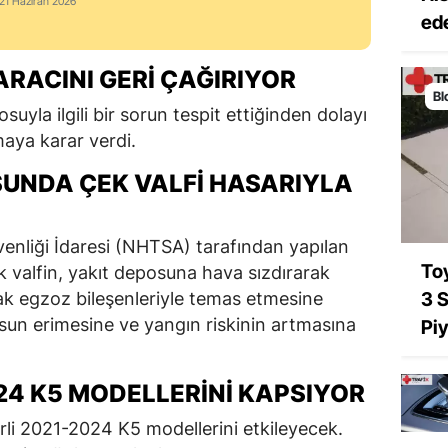
 21 Haziran 2026
ede
 ARACINI GERI ÇAĞIRIYOR
Bl
uyla ilgili bir sorun tespit ettiğinden dolayı
maya karar verdi.
SUNDA ÇEK VALFI HASARIYLA
enliği İdaresi (NHTSA) tarafından yapılan
Toy
k valfin, yakıt deposuna hava sızdırarak
k egzoz bileşenleriyle temas etmesine
3 S
sun erimesine ve yangın riskinin artmasına
Pi
024 K5 MODELLERINI KAPSIYOR
lirli 2021-2024 K5 modellerini etkileyecek.