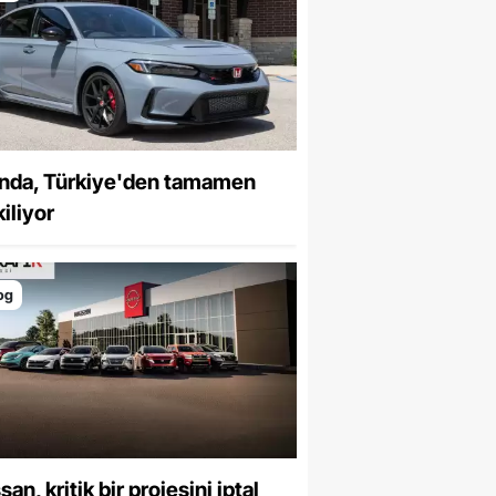
nda, Türkiye'den tamamen
iliyor
og
san, kritik bir projesini iptal