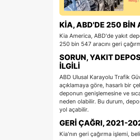
#Blog
/
KIA, ABD'DE 250 BIN
Kia America, ABD'de yakıt depos
250 bin 547 aracını geri çağır
SORUN, YAKIT DEPO
İLGILI
ABD Ulusal Karayolu Trafik Güv
açıklamaya göre, hasarlı bir çe
deponun genişlemesine ve sıca
neden olabilir. Bu durum, depo
yol açabilir.
GERI ÇAĞRI, 2021-2
Kia'nın geri çağırma işlemi, be