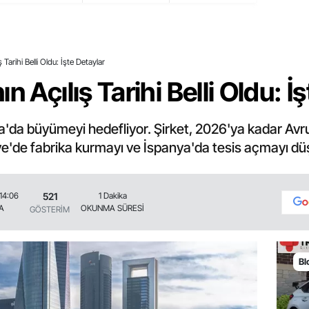
 Tarihi Belli Oldu: İşte Detaylar
n Açılış Tarihi Belli Oldu: İ
pa'da büyümeyi hedefliyor. Şirket, 2026'ya kadar Avr
iye'de fabrika kurmayı ve İspanya'da tesis açmayı d
521
14:06
1 Dakika
A
OKUNMA SÜRESİ
GÖSTERİM
Bl