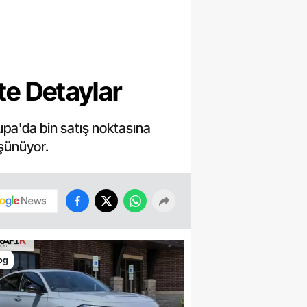
şte Detaylar
upa'da bin satış noktasına
üşünüyor.
og