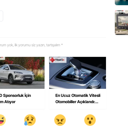
 yorum yok, ilk yorumu siz yazın, tartışalım *
 Sponsorluk İçin
En Ucuz Otomatik Vitesli
m Atıyor
Otomobiller Açıklandı:
Fiyatlar 1,3 Milyon
Liradan Başlıyor