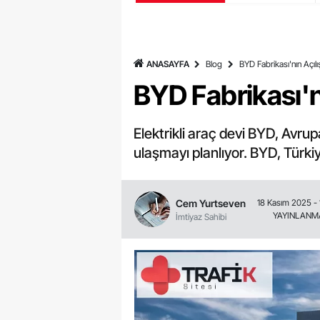
ANASAYFA
Blog
BYD Fabrikası'nın Açılış
BYD Fabrikası'nı
Elektrikli araç devi BYD, Avru
ulaşmayı planlıyor. BYD, Türk
Cem Yurtseven
18 Kasım 2025 - 
YAYINLANM
İmtiyaz Sahibi