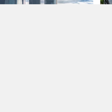
Ho
çek
Bl
Nis
iz İkinci El Araç Satışı Yapanlara Ceza Kesildi
ede
 21 Haziran 2026