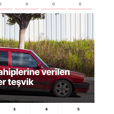
0
0
0
0
hiplerine verilen
Blog
er teşvik
For
Ara
3
4
5