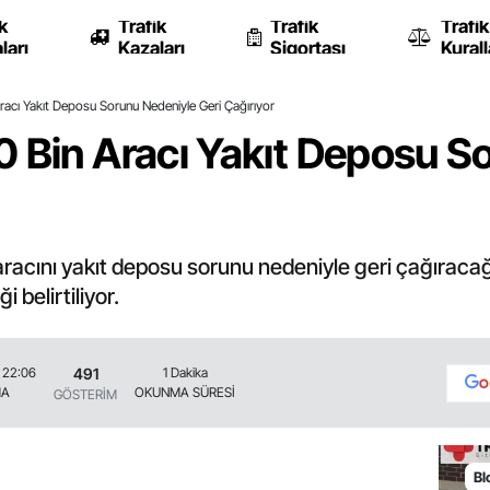
k
Trafik
Trafik
Trafik
ları
Kazaları
Sigortası
Kurall
racı Yakıt Deposu Sorunu Nedeniyle Geri Çağırıyor
0 Bin Aracı Yakıt Deposu S
acını yakıt deposu sorunu nedeniyle geri çağıracağı
 belirtiliyor.
491
 22:06
1 Dakika
MA
OKUNMA SÜRESİ
GÖSTERİM
Bl