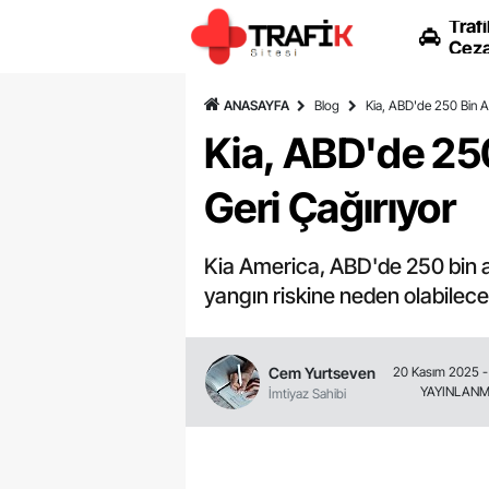
Trafi
Ceza
ANASAYFA
Blog
Kia, ABD'de 250 Bin A
Kia, ABD'de 25
Geri Çağırıyor
Kia America, ABD'de 250 bin ar
yangın riskine neden olabileceği
Cem Yurtseven
20 Kasım 2025 -
YAYINLAN
İmtiyaz Sahibi