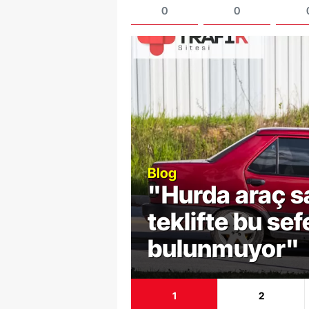
0
0
Blog
"Hurda araç sa
runu
teklifte bu sef
bulunmuyor"
1
2