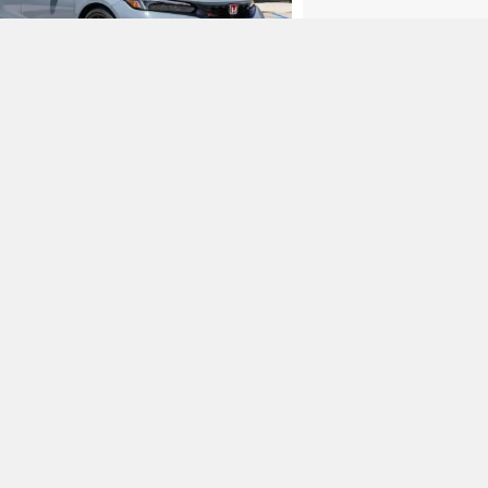
nda, Türkiye'den tamamen
iliyor
og
san, kritik bir projesini iptal
rek planlarını değiştirdi