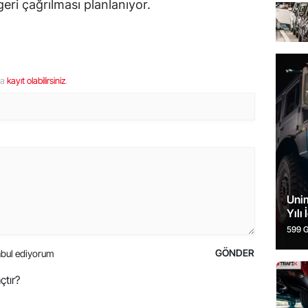
ri çağrılması planlanıyor.
ya
kayıt olabilirsiniz
.
Uni
Yılı 
Hazı
599 
Mode
ay ön
GÖNDER
İşte
bul ediyorum
çtır?