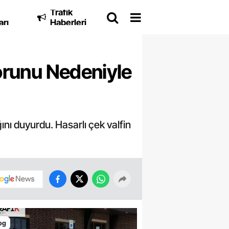
Trafik
arı
Haberleri
orunu Nedeniyle
nı duyurdu. Hasarlı çek valfin
og