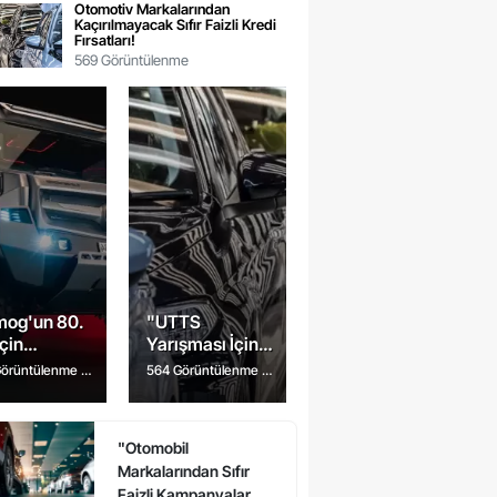
Otomotiv Markalarından
Kaçırılmayacak Sıfır Faizli Kredi
Fırsatları!
569 Görüntülenme
mog'un 80.
"UTTS
İçin
Yarışması İçin
rlanan Lüks
Son 6 Gün! Araç
Görüntülenme
7
564 Görüntülenme
7
l Tanıtıldı:
Sahipleri
ce
ay önce
 Detaylar!
Uyarıldı"
"Otomobil
Markalarından Sıfır
Faizli Kampanyalar