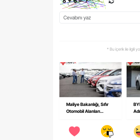
* Bu içerik ile ilgili
Maliye Bakanlığı, Sıfır
BYD
Otomobil Alanları
Adı
İnceliyor