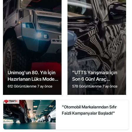
Unimog'un 80. Yılı İçin
"UTTS Yarışması İçin
Hazırlanan Lüks Model
Son 6 Gün! Araç
Tanıtıldı: İşte Detaylar!
Sahipleri Uyarıldı"
612 Görüntülenme
7 ay önce
578 Görüntülenme
7 ay önce
"Otomobil Markalarından Sıfır
Faizli Kampanyalar Başladı!"