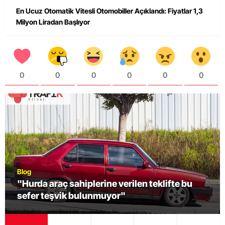
En Ucuz Otomatik Vitesli Otomobiller Açıklandı: Fiyatlar 1,3
Milyon Liradan Başlıyor
0
0
0
0
0
0
Blog
"Hurda araç sahiplerine verilen teklifte bu
sefer teşvik bulunmuyor"