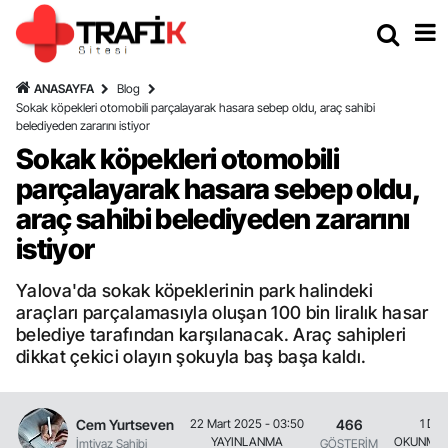
ANASAYFA
Blog
Sokak köpekleri otomobili parçalayarak hasara sebep oldu, araç sahibi
belediyeden zararını istiyor
Sokak köpekleri otomobili
parçalayarak hasara sebep oldu,
araç sahibi belediyeden zararını
istiyor
Yalova'da sokak köpeklerinin park halindeki
araçları parçalamasıyla oluşan 100 bin liralık hasar
belediye tarafından karşılanacak. Araç sahipleri
dikkat çekici olayın şokuyla baş başa kaldı.
Cem Yurtseven
466
22 Mart 2025 - 03:50
1 Dak
YAYINLANMA
OKUNMA 
İmtiyaz Sahibi
GÖSTERİM