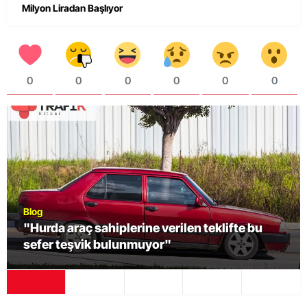
Milyon Liradan Başlıyor
0
0
0
0
0
0
Blog
"Hurda araç sahiplerine verilen teklifte bu
sefer teşvik bulunmuyor"