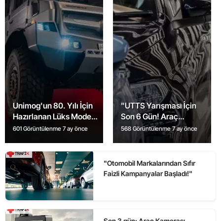
Unimog'un 80. Yılı İçin
"UTTS Yarışması İçin
Hazırlanan Lüks Model
Son 6 Gün! Araç
Tanıtıldı: İşte Detaylar!
Sahipleri Uyarıldı"
601 Görüntülenme
7 ay önce
568 Görüntülenme
7 ay önce
"Otomobil Markalarından Sıfır
Faizli Kampanyalar Başladı!"
Son 3 gün: Araç Kamerası