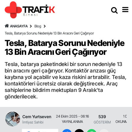
ANASAYFA
Blog
Tesla, Batarya Sorunu Nedeniyle 13 Bin Aracını Geri Çağırıyor
Tesla, Batarya Sorunu Nedeniyle
13 Bin Aracını Geri Çağırıyor
Tesla, batarya paketindeki bir sorun nedeniyle 13
bin aracını geri çağırıyor. Kontaktör arızası güç
kaybına yol açabilir ve kaza riskini artırabilir. Tesla,
kontaktörleri ücretsiz olarak değiştirecek. Araç
sahiplerine bildirim mektupları 9 Aralık'ta
gönderilecek.
Cem Yurtseven
539
24 Ekim 2025 - 06:16
1 Dak
YAYINLANMA
OKUNMA 
İmtiyaz Sahibi
GÖSTERİM