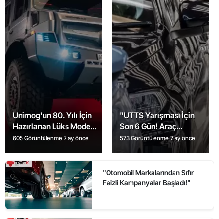
Unimog'un 80. Yılı İçin
"UTTS Yarışması İçin
Hazırlanan Lüks Model
Son 6 Gün! Araç
Tanıtıldı: İşte Detaylar!
Sahipleri Uyarıldı"
605 Görüntülenme
7 ay önce
573 Görüntülenme
7 ay önce
"Otomobil Markalarından Sıfır
Faizli Kampanyalar Başladı!"