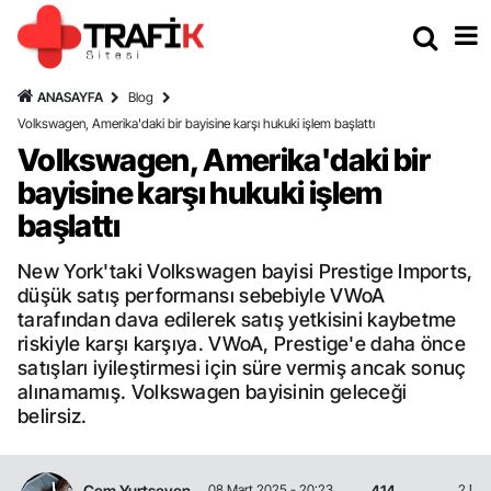
ANASAYFA
Blog
Volkswagen, Amerika'daki bir bayisine karşı hukuki işlem başlattı
Volkswagen, Amerika'daki bir
bayisine karşı hukuki işlem
başlattı
New York'taki Volkswagen bayisi Prestige Imports,
düşük satış performansı sebebiyle VWoA
tarafından dava edilerek satış yetkisini kaybetme
riskiyle karşı karşıya. VWoA, Prestige'e daha önce
satışları iyileştirmesi için süre vermiş ancak sonuç
alınamamış. Volkswagen bayisinin geleceği
belirsiz.
Cem Yurtseven
414
08 Mart 2025 - 20:23
2 Dak