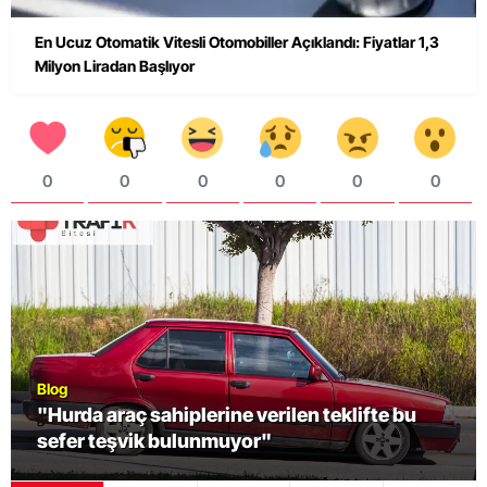
En Ucuz Otomatik Vitesli Otomobiller Açıklandı: Fiyatlar 1,3
Milyon Liradan Başlıyor
0
0
0
0
0
0
Blog
Bl
"Hurda araç sahiplerine verilen teklifte bu
Fo
sefer teşvik bulunmuyor"
Ç