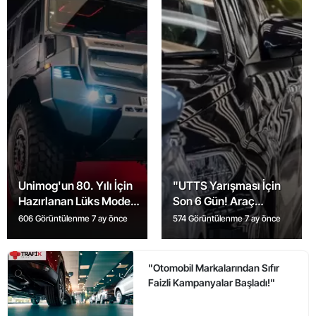
Unimog'un 80. Yılı İçin
"UTTS Yarışması İçin
Hazırlanan Lüks Model
Son 6 Gün! Araç
Tanıtıldı: İşte Detaylar!
Sahipleri Uyarıldı"
606 Görüntülenme
7 ay önce
574 Görüntülenme
7 ay önce
"Otomobil Markalarından Sıfır
Faizli Kampanyalar Başladı!"