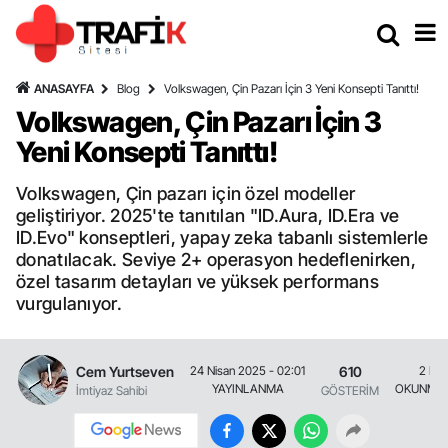
ANASAYFA
Blog
Volkswagen, Çin Pazarı İçin 3 Yeni Konsepti Tanıttı!
Volkswagen, Çin Pazarı İçin 3
Yeni Konsepti Tanıttı!
Volkswagen, Çin pazarı için özel modeller
geliştiriyor. 2025'te tanıtılan "ID.Aura, ID.Era ve
ID.Evo" konseptleri, yapay zeka tabanlı sistemlerle
donatılacak. Seviye 2+ operasyon hedeflenirken,
özel tasarım detayları ve yüksek performans
vurgulanıyor.
Cem Yurtseven
610
24 Nisan 2025 - 02:01
2 Dak
YAYINLANMA
OKUNMA 
İmtiyaz Sahibi
GÖSTERİM