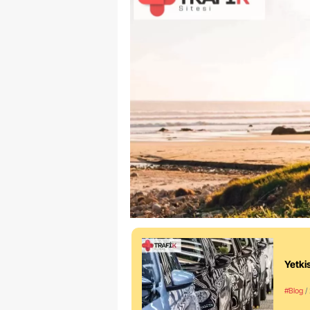
Yetkis
#Blog
/