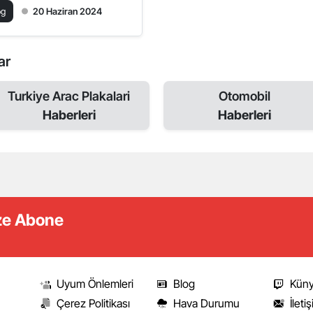
og
20 Haziran 2024
ar
Turkiye Arac Plakalari
Otomobil
Haberleri
Haberleri
ize Abone
Uyum Önlemleri
Blog
Kün
Çerez Politikası
Hava Durumu
İleti