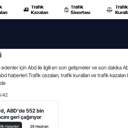
k
Trafik
Trafik
Trafik
ları
Kazaları
Sigortası
Kurall
i
edenler için Abd ile ilgili en son gelişmeler ve son dakika A
 Abd haberleri Trafik cezaları, trafik kuralları ve trafik kaz
zde
5:42
rd, ABD'de 552 bin
cını geri çağırıyor
afik Haberleri
26 Haziran