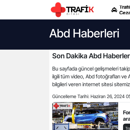
Trafi
Ceza
Abd Haberleri
Son Dakika Abd Haberler
Bu sayfada güncel gelişmeleri takip 
ilgili tüm video, Abd fotoğrafları ve
bilgileri veren internet sitesi sitemi
Güncelleme Tarihi:
Haziran 26, 2024 0
Fo
ara
Tr