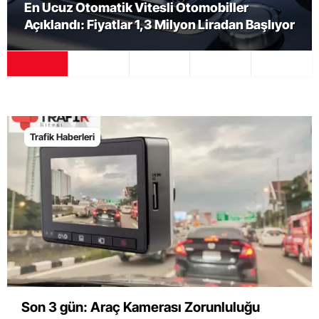
"Hurda araç sahiplerine verilen teklifte bu
or
sefer teşvik bulunmuyor"
Trafik Haberleri
Son 3 gün: Araç Kamerası Zorunluluğu