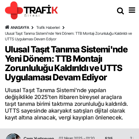
ANASAYFA
Trafik Haberleri
Ulusal Taşıt Tanıma Sistemi'nde Yeni Dönem: TTB Montajı Zorunluluğu Kaldırıldı ve
UTTS Uygulaması Devam Ediyor
Ulusal Taşıt Tanıma Sistemi'nde
Yeni Dönem: TTB Montajı
Zorunluluğu Kaldırıldı ve UTTS
Uygulaması Devam Ediyor
Ulusal Taşıt Tanıma Sistemi'nde yapılan
değişiklikle 2025'ten itibaren bireysel araçlara
taşıt tanıma birimi taktırma zorunluluğu kaldırıldı.
UTTS sayesinde akaryakıt satışları dijital olarak
kayıt altına alınacak, vergi kayıpları önlenecek.
Cem Yurtseven
535
02 Nisan 2025 - 01:20
2 Dak