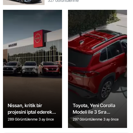
327 Görüntülenme
Nissan, kritik bir
Toyota, Yeni Corolla
projesini iptal ederek
Modeli ile 3 Sıra
planlarını değiştirdi
Koltuklu Araçları
289 Görüntülenme
3 ay önce
297 Görüntülenme
3 ay önce
Piyasaya Sürüyor