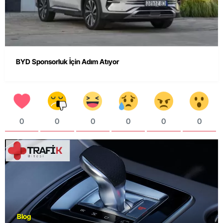
BYD Sponsorluk İçin Adım Atıyor
0
0
0
0
0
0
Blog