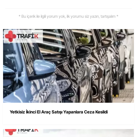
* Bu içerik ile ilgili yorum yok, ilk yorumu siz yazın, tartışalım *
Yetkisiz İkinci El Araç Satışı Yapanlara Ceza Kesildi