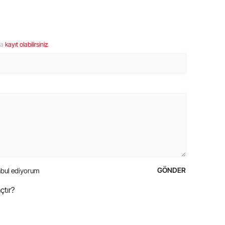
ya
kayıt olabilirsiniz
.
GÖNDER
bul ediyorum
çtır?