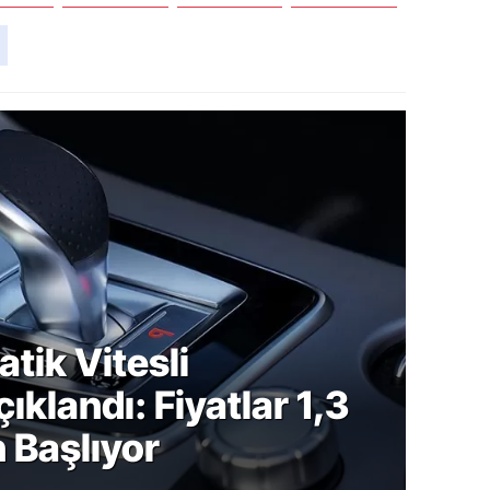
Blog
tik Vitesli
"Hu
ıklandı: Fiyatlar 1,3
tek
 Başlıyor
bu