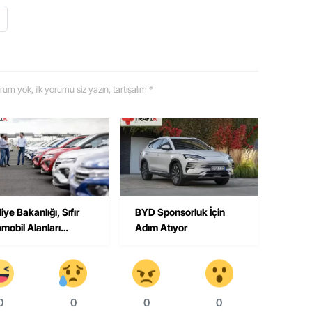
 yorum yok, ilk yorumu siz yazın, tartışalım *
iye Bakanlığı, Sıfır
BYD Sponsorluk İçin
mobil Alanları
Adım Atıyor
eliyor
0
0
0
0