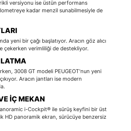
rikli versiyonu ise üstün performans
lometreye kadar menzil sunabilmesiyle de
YLARI
a yeni bir çağı başlatıyor. Aracın göz alıcı
e çekerken verimliliği de destekliyor.
NLATMA
lurken, 3008 GT modeli PEUGEOT'nun yeni
 çıkıyor. Aracın jantları ise modern
a.
VE İÇ MEKAN
ramic i-Cockpit® ile sürüş keyfini bir üst
nçlik HD panoramik ekran, sürücüye benzersiz