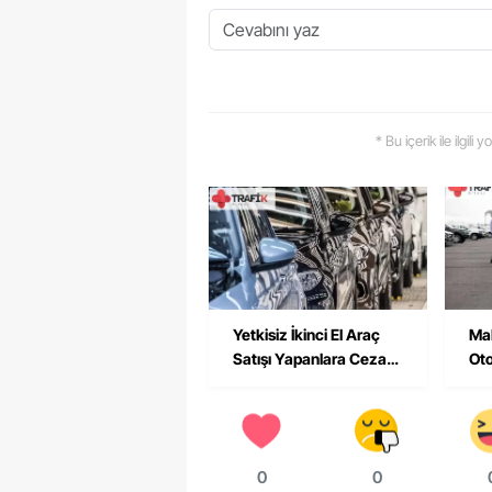
* Bu içerik ile ilgili
Yetkisiz İkinci El Araç
Mal
Satışı Yapanlara Ceza
Oto
Kesildi
İnc
0
0