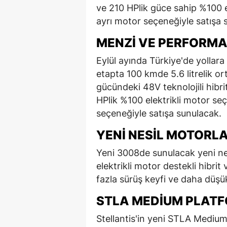
ve 210 HPlik güce sahip %100 e
ayrı motor seçeneğiyle satışa 
MENZI VE PERFORM
Eylül ayında Türkiye'de yollara
etapta 100 kmde 5.6 litrelik o
gücündeki 48V teknolojili hibr
HPlik %100 elektrikli motor se
seçeneğiyle satışa sunulacak.
YENI NESIL MOTORL
Yeni 3008de sunulacak yeni nes
elektrikli motor destekli hibri
fazla sürüş keyfi ve daha düşü
STLA MEDIUM PLAT
Stellantis'in yeni STLA Medium