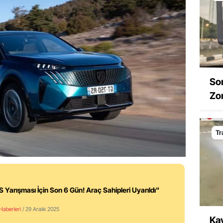
So
Zo
Tr
 Yarışması İçin Son 6 Gün! Araç Sahipleri Uyarıldı"
 Haberleri
/ 29 Aralık 2025
Kay