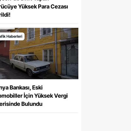
rücüye Yüksek Para Cezası
ildi!
afik Haberleri
nya Bankası, Eski
omobiller İçin Yüksek Vergi
erisinde Bulundu