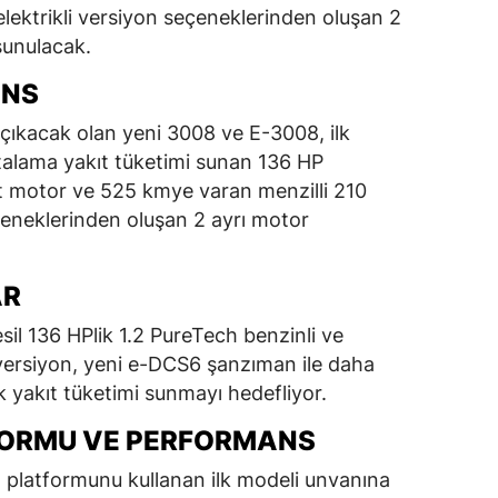
lektrikli versiyon seçeneklerinden oluşan 2
sunulacak.
ANS
 çıkacak olan yeni 3008 ve E-3008, ilk
rtalama yakıt tüketimi sunan 136 HP
it motor ve 525 kmye varan menzilli 210
çeneklerinden oluşan 2 ayrı motor
AR
il 136 HPlik 1.2 PureTech benzinli ve
t versiyon, yeni e-DCS6 şanzıman ile daha
k yakıt tüketimi sunmayı hedefliyor.
FORMU VE PERFORMANS
 platformunu kullanan ilk modeli unvanına