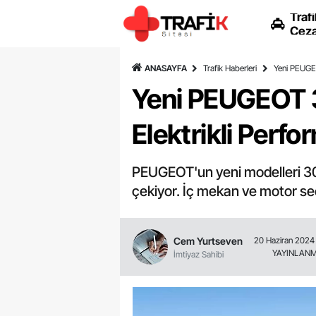
Trafi
Ceza
ANASAYFA
Trafik Haberleri
Yeni PEUGEO
Yeni PEUGEOT 3
Elektrikli Perf
PEUGEOT'un yeni modelleri 3008
çekiyor. İç mekan ve motor se
Cem Yurtseven
20 Haziran 2024 
YAYINLAN
İmtiyaz Sahibi