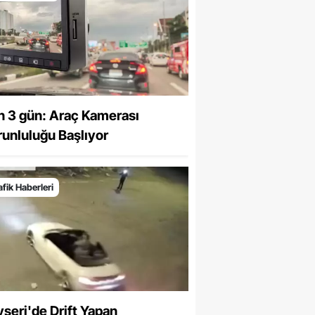
n 3 gün: Araç Kamerası
runluluğu Başlıyor
afik Haberleri
seri'de Drift Yapan