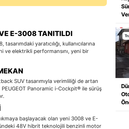
Sü
Ver
VE E-3008 TANITILDI
Tr
asarımdaki yaratıcılığı, kullanıcılarına
 ve elektrikli performansını, yeni bir
 MEKAN
back SUV tasarımıyla verimliliği de artan
Dü
i PEUGEOT Panoramic i-Cockpit® ile sürüş
Ot
r.
Ön
I
 çıkmaya başlayacak olan yeni 3008 ve E-
deki 48V hibrit teknolojili benzinli motor