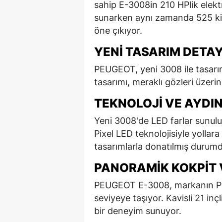
sahip E-3008in 210 HPlik elekt
sunarken aynı zamanda 525 ki
öne çıkıyor.
YENI TASARIM DETA
PEUGEOT, yeni 3008 ile tasarımd
tasarımı, meraklı gözleri üzerin
TEKNOLOJI VE AYDI
Yeni 3008'de LED farlar sunu
Pixel LED teknolojisiyle yollara
tasarımlarla donatılmış durumd
PANORAMIK KOKPIT 
PEUGEOT E-3008, markanın Pano
seviyeye taşıyor. Kavisli 21 i
bir deneyim sunuyor.