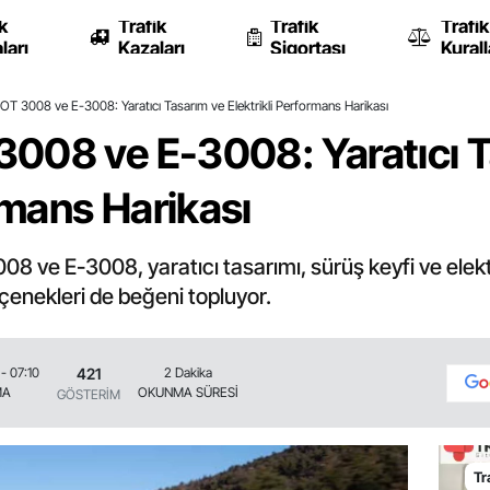
k
Trafik
Trafik
Trafik
ları
Kazaları
Sigortası
Kurall
T 3008 ve E-3008: Yaratıcı Tasarım ve Elektrikli Performans Harikası
008 ve E-3008: Yaratıcı T
ormans Harikası
 ve E-3008, yaratıcı tasarımı, sürüş keyfi ve elekt
çenekleri de beğeni topluyor.
421
- 07:10
2 Dakika
MA
OKUNMA SÜRESİ
GÖSTERİM
Tr