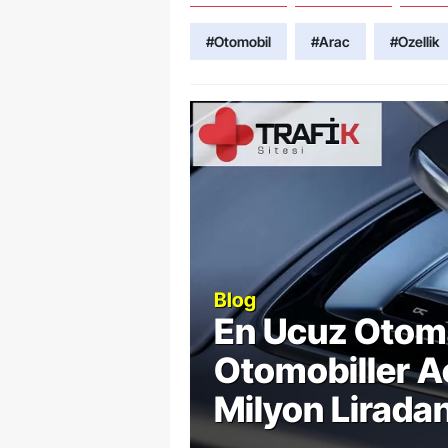
#Otomobil
#Arac
#Ozellik
Blog
En Ucuz Otoma
ss
Otomobiller Aç
Milyon Liradan