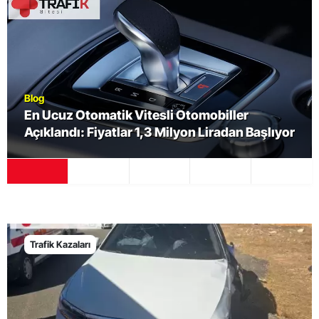
Blog
z Otomatik Vitesli Otomobiller
"Hurda ar
dı: Fiyatlar 1,3 Milyon Liradan Başlıyor
sefer te
Trafik Kazaları