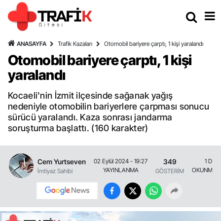
ANASAYFA
Trafik Kazaları
Otomobil bariyere çarptı, 1 kişi yaralandı
Otomobil bariyere çarptı, 1 kişi
yaralandı
Kocaeli'nin İzmit ilçesinde sağanak yağış
nedeniyle otomobilin bariyerlere çarpması sonucu
sürücü yaralandı. Kaza sonrası jandarma
soruşturma başlattı. (160 karakter)
Cem Yurtseven
349
02 Eylül 2024 - 19:27
1 Daki
YAYINLANMA
OKUNMA S
İmtiyaz Sahibi
GÖSTERİM