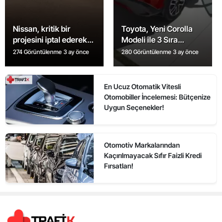
Nissan, kritik bir
Toyota, Yeni Corolla
projesini iptal ederek
Modeli ile 3 Sıra
planlarını değiştirdi
Koltuklu Araçları
274 Görüntülenme
3 ay önce
280 Görüntülenme
3 ay önce
Piyasaya Sürüyor
En Ucuz Otomatik Vitesli
Otomobiller İncelemesi: Bütçenize
Uygun Seçenekler!
Otomotiv Markalarından
Kaçırılmayacak Sıfır Faizli Kredi
Fırsatları!