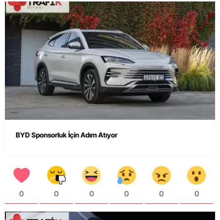
BYD Sponsorluk İçin Adım Atıyor
0
0
0
0
0
0