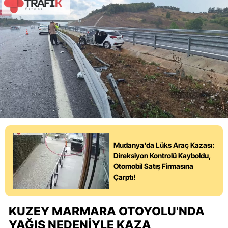
Mudanya'da Lüks Araç Kazası:
Direksiyon Kontrolü Kayboldu,
Otomobil Satış Firmasına
Çarptı!
KUZEY MARMARA OTOYOLU'NDA
YAĞIŞ NEDENIYLE KAZA