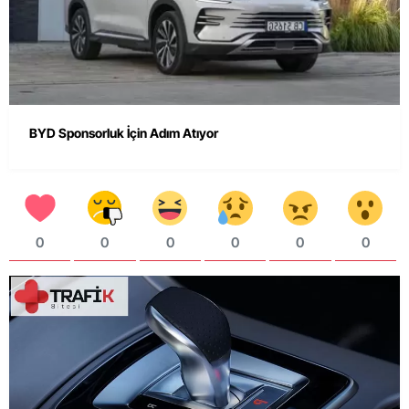
BYD Sponsorluk İçin Adım Atıyor
0
0
0
0
0
0