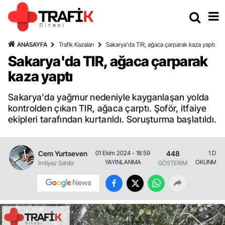
ANASAYFA
Trafik Kazaları
Sakarya'da TIR, ağaca çarparak kaza yaptı
Sakarya'da TIR, ağaca çarparak
kaza yaptı
Sakarya'da yağmur nedeniyle kayganlaşan yolda
kontrolden çıkan TIR, ağaca çarptı. Şoför, itfaiye
ekipleri tarafından kurtarıldı. Soruşturma başlatıldı.
Cem Yurtseven
448
01 Ekim 2024 - 18:59
1 Daki
YAYINLANMA
OKUNMA S
İmtiyaz Sahibi
GÖSTERİM