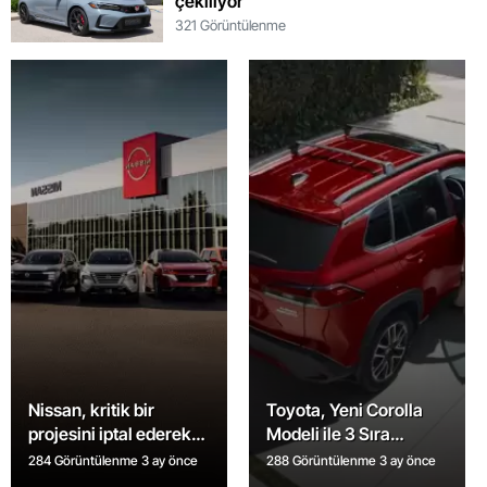
çekiliyor
321 Görüntülenme
Nissan, kritik bir
Toyota, Yeni Corolla
projesini iptal ederek
Modeli ile 3 Sıra
planlarını değiştirdi
Koltuklu Araçları
284 Görüntülenme
3 ay önce
288 Görüntülenme
3 ay önce
Piyasaya Sürüyor