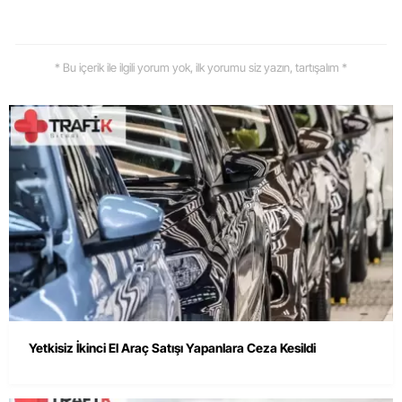
* Bu içerik ile ilgili yorum yok, ilk yorumu siz yazın, tartışalım *
Yetkisiz İkinci El Araç Satışı Yapanlara Ceza Kesildi