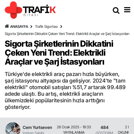
ANASAYFA
Trafik Sigortası
Sigorta Şirketlerinin Dikkatini Çeken Yeni Trend: Elektrikli Araçlar ve Şarj İstasyonları
Sigorta Şirketlerinin Dikkatini
Çeken Yeni Trend: Elektrikli
Araçlar ve Şarj İstasyonları
Türkiye'de elektrikli araç pazarı hızla büyürken,
şarj istasyonu altyapısı da gelişiyor. 2024'te "tam
elektrikli" otomobil satışları %51,7 artarak 99.489
adede ulaştı. Bu artış, elektrikli araçların
ülkemizdeki popülaritesinin hızla arttığını
gösteriyor.
Cem Yurtseven
484
26 Ocak 2025 - 19:33
2 Dak
YAYINLANMA
OKUNMA 
İmtiyaz Sahibi
GÖSTERİM