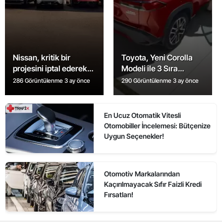
Nissan, kritik bir
Toyota, Yeni Corolla
projesini iptal ederek
Modeli ile 3 Sıra
planlarını değiştirdi
Koltuklu Araçları
286 Görüntülenme
3 ay önce
290 Görüntülenme
3 ay önce
Piyasaya Sürüyor
En Ucuz Otomatik Vitesli
Otomobiller İncelemesi: Bütçenize
Uygun Seçenekler!
Otomotiv Markalarından
Kaçırılmayacak Sıfır Faizli Kredi
Fırsatları!