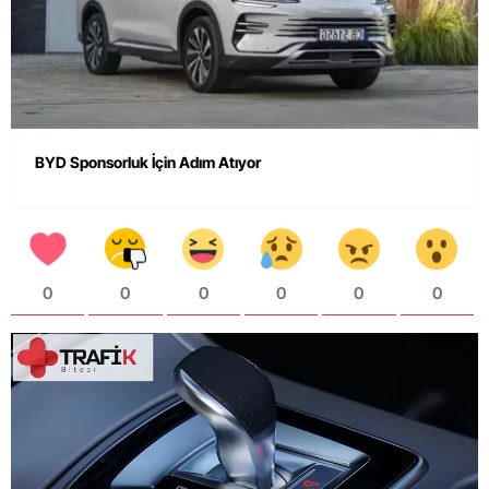
BYD Sponsorluk İçin Adım Atıyor
0
0
0
0
0
0