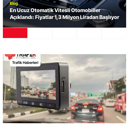
Blog
biller
"Hurda araç sahiplerine verilen tek
radan Başlıyor
sefer teşvik bulunmuyor"
Trafik Haberleri