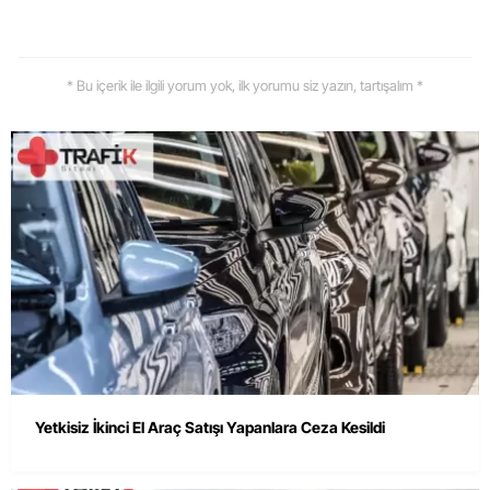
* Bu içerik ile ilgili yorum yok, ilk yorumu siz yazın, tartışalım *
Yetkisiz İkinci El Araç Satışı Yapanlara Ceza Kesildi