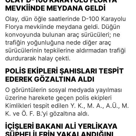
OLAY D-100 KARAYOLU FLORYA
MEVKIINDE MEYDANA GELDI
Olay, dün öğle saatlerinde D-100 Karayolu
Florya mevkiinde meydana geldi. Düğün
konvoyunda bulunan araç sürücüleri; ne
trafiğin yoğunluğuna nede diğer araç
sürücülerinin tepkilerine aldırmadan trafiği
durdurarak halay çekti.
POLIS EKIPLERI ŞAHISLARI TESPIT
EDEREK GÖZALTINA ALDI
O görüntülerin sosyal medyada yayılması
üzerine harekete geçen polis ekipleri
Kimlikleri tespit edilen Y. K., M. A., A.Ü., M.
K. ve Ö. F. B.'yi gözaltına aldı.
İÇIŞLERI BAKANI ALI YERLIKAYA
ŞÜPHELILERIN YAKALANDIĞINI