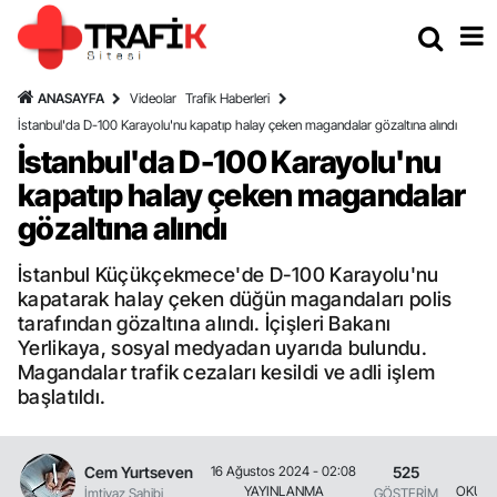
ANASAYFA
Videolar
Trafik Haberleri
İstanbul'da D-100 Karayolu'nu kapatıp halay çeken magandalar gözaltına alındı
İstanbul'da D-100 Karayolu'nu
kapatıp halay çeken magandalar
gözaltına alındı
İstanbul Küçükçekmece'de D-100 Karayolu'nu
kapatarak halay çeken düğün magandaları polis
tarafından gözaltına alındı. İçişleri Bakanı
Yerlikaya, sosyal medyadan uyarıda bulundu.
Magandalar trafik cezaları kesildi ve adli işlem
başlatıldı.
Cem Yurtseven
525
16 Ağustos 2024 - 02:08
2 
YAYINLANMA
OKUNM
İmtiyaz Sahibi
GÖSTERİM