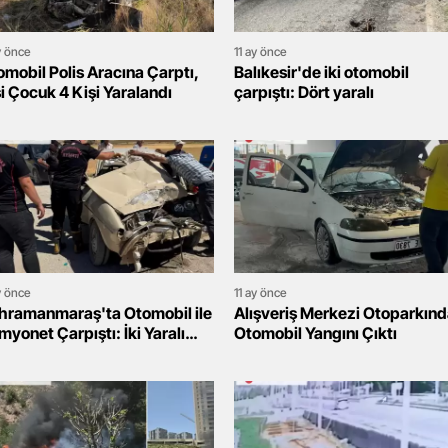
y önce
11 ay önce
omobil Polis Aracına Çarptı,
Balıkesir'de iki otomobil
i Çocuk 4 Kişi Yaralandı
çarpıştı: Dört yaralı
y önce
11 ay önce
hramanmaraş'ta Otomobil ile
Alışveriş Merkezi Otoparkın
yonet Çarpıştı: İki Yaralı
Otomobil Yangını Çıktı
staneye Kaldırıldı