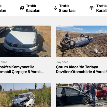
k
Trafik
Trafik
Trafik
ları
Kazaları
Sigortası
Kurall
y önce
9 ay önce
rnak'ta Kamyonet ile
Çorum Alaca'da Tarlaya
mobil Çarpıştı: 8 Yaralı
Devrilen Otomobilde 4 Yaralı!
staneye Kaldırıldı