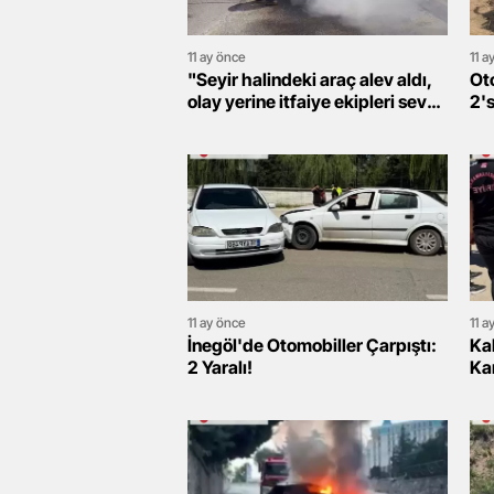
11 ay önce
11 a
"Seyir halindeki araç alev aldı,
Ot
olay yerine itfaiye ekipleri sevk
2's
edildi"
11 ay önce
11 a
İnegöl'de Otomobiller Çarpıştı:
Ka
2 Yaralı!
Kam
Ha