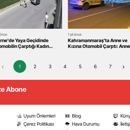
l önce
1 yıl önce
irne'de Yaya Geçidinde
Kahramanmaraş'ta Anne ve
omobilin Çarptığı Kadın
Kızına Otomobil Çarptı: Anne
ralandı, Sürücü Gözaltına
Ağır Yaralı!
ndı
‹
›
1
2
3
4
5
6
7
ize Abone
Uyum Önlemleri
Blog
Kün
Çerez Politikası
Hava Durumu
İleti