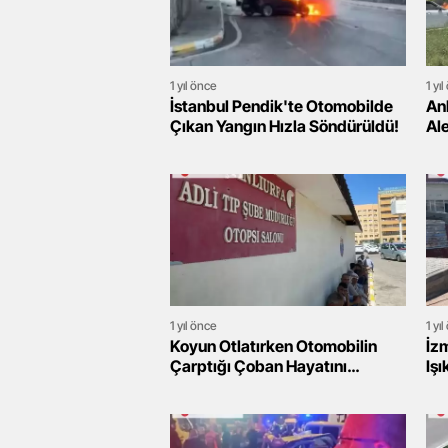
1 yıl önce
1 yı
İstanbul Pendik'te Otomobilde
An
Çıkan Yangın Hızla Söndürüldü!
Al
Ha
1 yıl önce
1 yı
Koyun Otlatırken Otomobilin
İzm
Çarptığı Çoban Hayatını
Işı
Kaybetti, Sürücü Gözaltında!
Yar