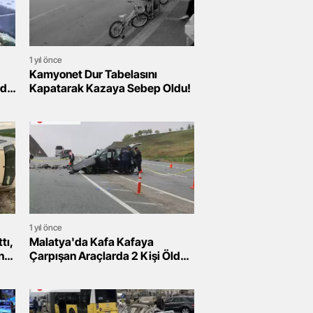
1 yıl önce
Kamyonet Dur Tabelasını
dı,
Kapatarak Kazaya Sebep Oldu!
1 yıl önce
tı,
Malatya'da Kafa Kafaya
n
Çarpışan Araçlarda 2 Kişi Öldü,
2 Kişi Yaralandı