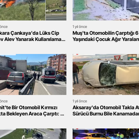
l önce
1 yıl önce
kara Çankaya'da Lüks Cip
Muş'ta Otomobilin Çarptığı 6
ev Alev Yanarak Kullanılamaz
Yaşındaki Çocuk Ağır Yaralan
le Geldi
Durumu Kritik!
l önce
1 yıl önce
it'te Bir Otomobil Kırmızı
Aksaray'da Otomobil Takla At
kta Bekleyen Araca Çarptı: 5
Sürücü Burnu Bile Kanamada
alı!
Kurtuldu!