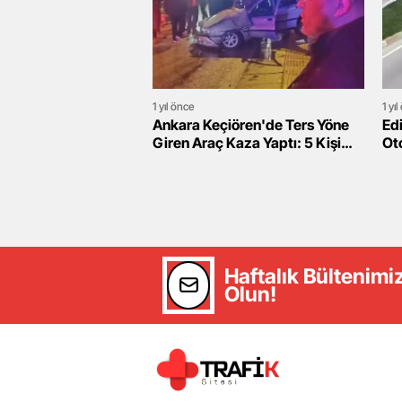
1 yıl önce
1 yı
Ankara Keçiören'de Ters Yöne
Ed
Giren Araç Kaza Yaptı: 5 Kişi
Ot
Yaralı
Ya
Alı
Haftalık Bültenim
Olun!