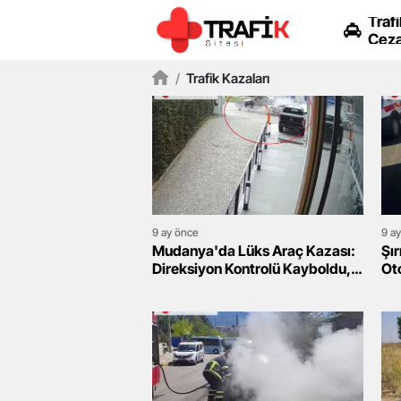
Trafi
Ceza
/
Trafik Kazaları
9 ay önce
9 a
Mudanya'da Lüks Araç Kazası:
Şı
Direksiyon Kontrolü Kayboldu,
Oto
Otomobil Satış Firmasına
Ha
Çarptı!