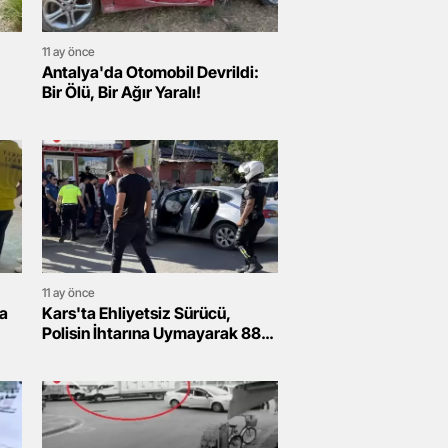
11 ay önce
Antalya'da Otomobil Devrildi:
Bir Ölü, Bir Ağır Yaralı!
11 ay önce
da
Kars'ta Ehliyetsiz Sürücü,
Polisin İhtarına Uymayarak 88
Yaşındaki Kişiye Çarptı