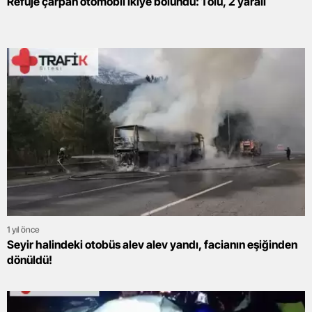
Refüje çarpan otomobil ikiye bölündü: 1 ölü, 2 yaralı
1 yıl önce
Seyir halindeki otobüs alev alev yandı, facianın eşiğinden
dönüldü!