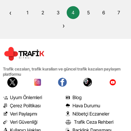
‹
1
2
3
4
5
6
7
›
Trafik cezaları, trafik kuralları ve güncel trafik kazaları paylaşım
platformu
Uyum Önlemleri
Blog
Çerez Politikası
Hava Durumu
Veri Paylaşımı
Nöbetçi Eczaneler
Veri Güvenliği
Trafik Ceza Rehberi
Kullanıcı Hakları
Backlink Danışmanı