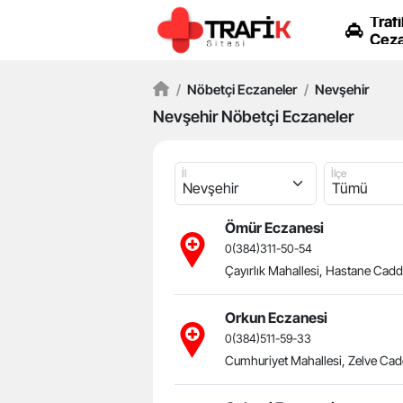
Trafi
Ceza
/
Nöbetçi Eczaneler
/
Nevşehir
Nevşehir Nöbetçi Eczaneler
İl
İlçe
Ömür Eczanesi
0(384)311-50-54
Çayırlık Mahallesi, Hastane Cadd
Orkun Eczanesi
0(384)511-59-33
Cumhuriyet Mahallesi, Zelve Cad