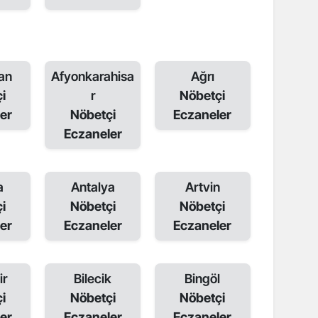
an
Afyonkarahisa
Ağrı
i
r
Nöbetçi
er
Nöbetçi
Eczaneler
Eczaneler
a
Antalya
Artvin
i
Nöbetçi
Nöbetçi
er
Eczaneler
Eczaneler
ir
Bilecik
Bingöl
i
Nöbetçi
Nöbetçi
er
Eczaneler
Eczaneler