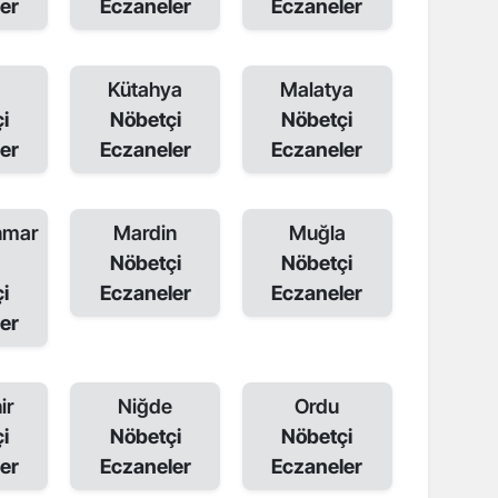
er
Eczaneler
Eczaneler
a
Kütahya
Malatya
i
Nöbetçi
Nöbetçi
er
Eczaneler
Eczaneler
nmar
Mardin
Muğla
Nöbetçi
Nöbetçi
i
Eczaneler
Eczaneler
er
ir
Niğde
Ordu
i
Nöbetçi
Nöbetçi
er
Eczaneler
Eczaneler