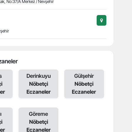
ak, No:37/A Merkez / Nevşehir
şehir
zaneler
s
Derinkuyu
Gülşehir
i
Nöbetçi
Nöbetçi
er
Eczaneler
Eczaneler
ı
Göreme
i
Nöbetçi
er
Eczaneler