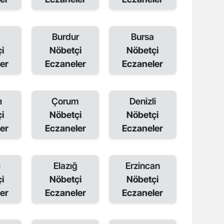
Burdur
Bursa
i
Nöbetçi
Nöbetçi
er
Eczaneler
Eczaneler
ı
Çorum
Denizli
i
Nöbetçi
Nöbetçi
er
Eczaneler
Eczaneler
e
Elazığ
Erzincan
i
Nöbetçi
Nöbetçi
er
Eczaneler
Eczaneler