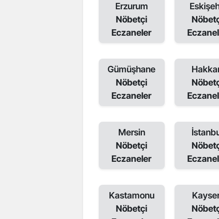
Erzurum
Eskişeh
Nöbetçi
Nöbetç
Eczaneler
Eczanel
Gümüşhane
Hakkar
Nöbetçi
Nöbetç
Eczaneler
Eczanel
Mersin
İstanbu
Nöbetçi
Nöbetç
Eczaneler
Eczanel
Kastamonu
Kayser
Nöbetçi
Nöbetç