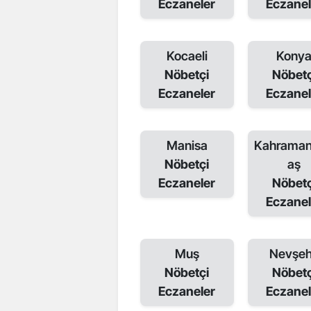
Eczaneler
Eczanel
Kocaeli
Kony
Nöbetçi
Nöbetç
Eczaneler
Eczanel
Manisa
Kahrama
Nöbetçi
aş
Eczaneler
Nöbetç
Eczanel
Muş
Nevşeh
Nöbetçi
Nöbetç
Eczaneler
Eczanel