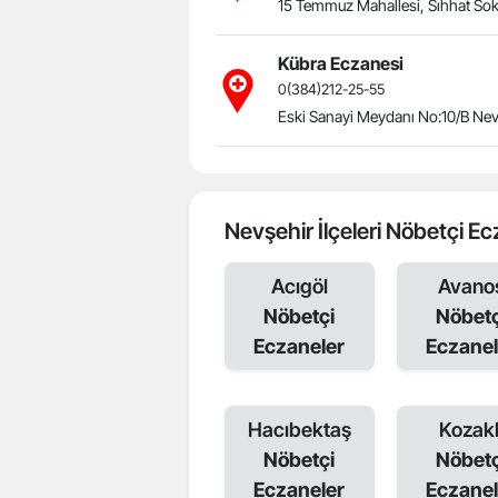
15 Temmuz Mahallesi, Sıhhat Sok
Kübra Eczanesi
0(384)212-25-55
Eski Sanayi Meydanı No:10/B Nev
Nevşehir İlçeleri Nöbetçi Ec
Acıgöl
Avano
Nöbetçi
Nöbetç
Eczaneler
Eczanel
Hacıbektaş
Kozakl
Nöbetçi
Nöbetç
Eczaneler
Eczanel