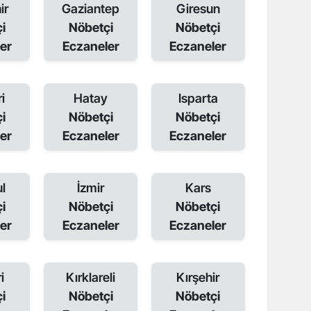
ir
Gaziantep
Giresun
i
Nöbetçi
Nöbetçi
er
Eczaneler
Eczaneler
i
Hatay
Isparta
i
Nöbetçi
Nöbetçi
er
Eczaneler
Eczaneler
l
İzmir
Kars
i
Nöbetçi
Nöbetçi
er
Eczaneler
Eczaneler
i
Kırklareli
Kırşehir
i
Nöbetçi
Nöbetçi