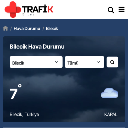
/
Hava Durumu
/
Bilecik
Bilecik Hava Durumu
İl:
İlçe:
°
7
Bilecik
, Türkiye
KAPALI