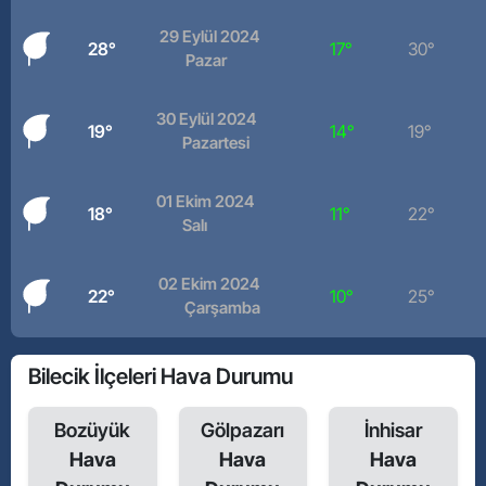
29 Eylül 2024
28°
17°
30°
Pazar
30 Eylül 2024
19°
14°
19°
Pazartesi
01 Ekim 2024
18°
11°
22°
Salı
02 Ekim 2024
22°
10°
25°
Çarşamba
Bilecik İlçeleri Hava Durumu
Bozüyük
Gölpazarı
İnhisar
Hava
Hava
Hava