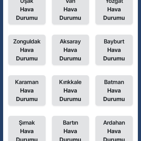
Uşak
Van
Yozgat
Hava
Hava
Hava
Durumu
Durumu
Durumu
Zonguldak
Aksaray
Bayburt
Hava
Hava
Hava
Durumu
Durumu
Durumu
Karaman
Kırıkkale
Batman
Hava
Hava
Hava
Durumu
Durumu
Durumu
Şırnak
Bartın
Ardahan
Hava
Hava
Hava
Durumu
Durumu
Durumu