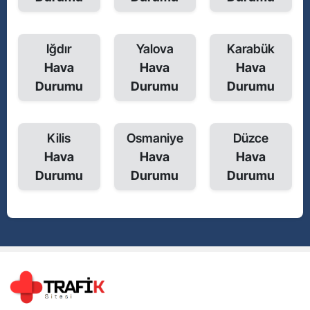
Iğdır
Yalova
Karabük
Hava
Hava
Hava
Durumu
Durumu
Durumu
Kilis
Osmaniye
Düzce
Hava
Hava
Hava
Durumu
Durumu
Durumu