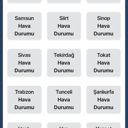
Samsun
Siirt
Sinop
Hava
Hava
Hava
Durumu
Durumu
Durumu
Sivas
Tekirdağ
Tokat
Hava
Hava
Hava
Durumu
Durumu
Durumu
Trabzon
Tunceli
Şanlıurfa
Hava
Hava
Hava
Durumu
Durumu
Durumu