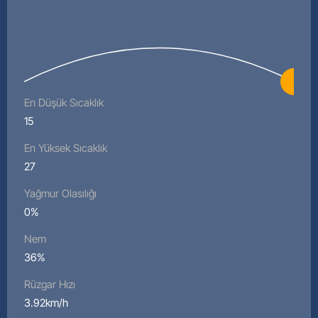
En Düşük Sıcaklık
15
En Yüksek Sıcaklık
27
Yağmur Olasılığı
0%
Nem
36%
Rüzgar Hızı
3.92km/h