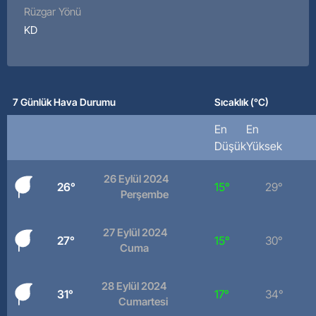
Rüzgar Yönü
KD
7 Günlük Hava Durumu
Sıcaklık (°C)
En
En
Düşük
Yüksek
26 Eylül 2024
26°
15°
29°
Perşembe
27 Eylül 2024
27°
15°
30°
Cuma
28 Eylül 2024
31°
17°
34°
Cumartesi