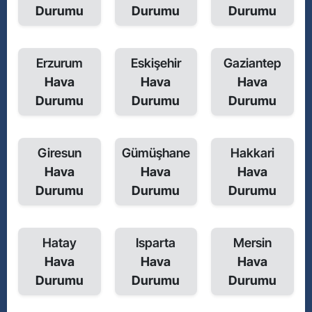
Durumu
Durumu
Durumu
Erzurum
Eskişehir
Gaziantep
Hava
Hava
Hava
Durumu
Durumu
Durumu
Giresun
Gümüşhane
Hakkari
Hava
Hava
Hava
Durumu
Durumu
Durumu
Hatay
Isparta
Mersin
Hava
Hava
Hava
Durumu
Durumu
Durumu