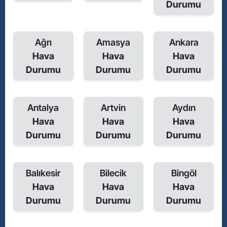
Durumu
Ağrı
Amasya
Ankara
Hava
Hava
Hava
Durumu
Durumu
Durumu
Antalya
Artvin
Aydın
Hava
Hava
Hava
Durumu
Durumu
Durumu
Balıkesir
Bilecik
Bingöl
Hava
Hava
Hava
Durumu
Durumu
Durumu