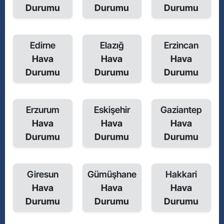
Durumu
Durumu
Durumu
Edirne
Elazığ
Erzincan
Hava
Hava
Hava
Durumu
Durumu
Durumu
Erzurum
Eskişehir
Gaziantep
Hava
Hava
Hava
Durumu
Durumu
Durumu
Giresun
Gümüşhane
Hakkari
Hava
Hava
Hava
Durumu
Durumu
Durumu