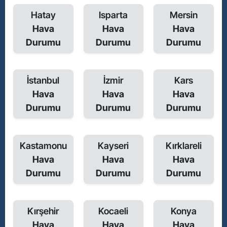
Hatay
Isparta
Mersin
Hava
Hava
Hava
Durumu
Durumu
Durumu
İstanbul
İzmir
Kars
Hava
Hava
Hava
Durumu
Durumu
Durumu
Kastamonu
Kayseri
Kırklareli
Hava
Hava
Hava
Durumu
Durumu
Durumu
Kırşehir
Kocaeli
Konya
Hava
Hava
Hava