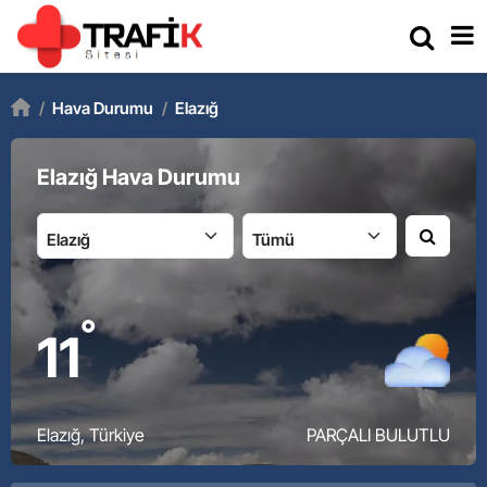
/
Hava Durumu
/
Elazığ
Elazığ Hava Durumu
İl:
İlçe:
°
11
Elazığ
, Türkiye
PARÇALI BULUTLU