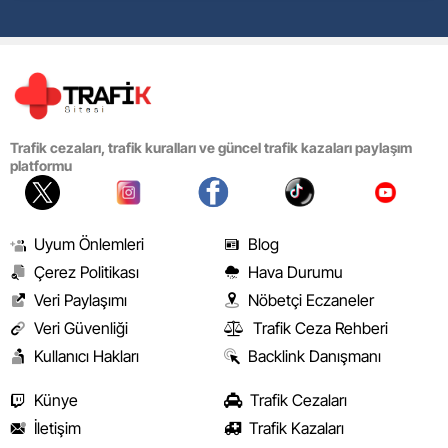
Trafik cezaları, trafik kuralları ve güncel trafik kazaları paylaşım
platformu
Uyum Önlemleri
Blog
Çerez Politikası
Hava Durumu
Veri Paylaşımı
Nöbetçi Eczaneler
Veri Güvenliği
Trafik Ceza Rehberi
Kullanıcı Hakları
Backlink Danışmanı
Künye
Trafik Cezaları
İletişim
Trafik Kazaları