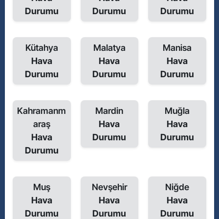
Durumu
Durumu
Durumu
Kütahya
Malatya
Manisa
Hava
Hava
Hava
Durumu
Durumu
Durumu
Kahramanm
Mardin
Muğla
araş
Hava
Hava
Hava
Durumu
Durumu
Durumu
Muş
Nevşehir
Niğde
Hava
Hava
Hava
Durumu
Durumu
Durumu