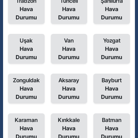
Trabzon
Tunceli
Şanlıurfa
Hava
Hava
Hava
Durumu
Durumu
Durumu
Uşak
Van
Yozgat
Hava
Hava
Hava
Durumu
Durumu
Durumu
Zonguldak
Aksaray
Bayburt
Hava
Hava
Hava
Durumu
Durumu
Durumu
Karaman
Kırıkkale
Batman
Hava
Hava
Hava
Durumu
Durumu
Durumu