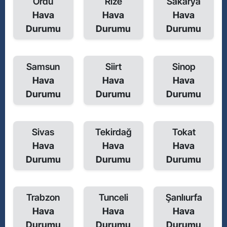
Ordu
Rize
Sakarya
Hava
Hava
Hava
Durumu
Durumu
Durumu
Samsun
Siirt
Sinop
Hava
Hava
Hava
Durumu
Durumu
Durumu
Sivas
Tekirdağ
Tokat
Hava
Hava
Hava
Durumu
Durumu
Durumu
Trabzon
Tunceli
Şanlıurfa
Hava
Hava
Hava
Durumu
Durumu
Durumu