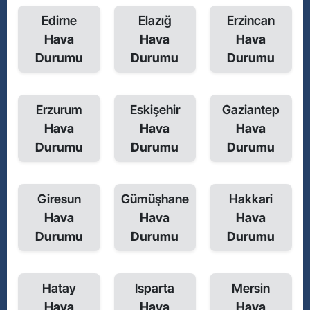
Edirne
Elazığ
Erzincan
Hava
Hava
Hava
Durumu
Durumu
Durumu
Erzurum
Eskişehir
Gaziantep
Hava
Hava
Hava
Durumu
Durumu
Durumu
Giresun
Gümüşhane
Hakkari
Hava
Hava
Hava
Durumu
Durumu
Durumu
Hatay
Isparta
Mersin
Hava
Hava
Hava