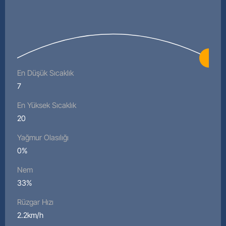
En Düşük Sıcaklık
7
En Yüksek Sıcaklık
20
Yağmur Olasılığı
0%
Nem
33%
Rüzgar Hızı
2.2km/h