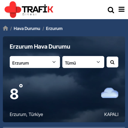
/
Hava Durumu
/
Erzurum
Erzurum Hava Durumu
İl:
İlçe:
°
8
Erzurum
, Türkiye
KAPALI