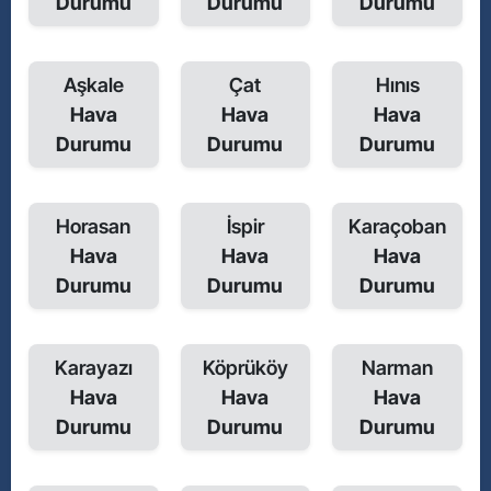
Durumu
Durumu
Durumu
Aşkale
Çat
Hınıs
Hava
Hava
Hava
Durumu
Durumu
Durumu
Horasan
İspir
Karaçoban
Hava
Hava
Hava
Durumu
Durumu
Durumu
Karayazı
Köprüköy
Narman
Hava
Hava
Hava
Durumu
Durumu
Durumu