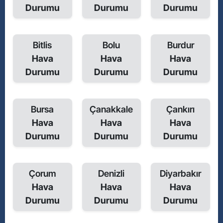
Durumu
Durumu
Durumu
Bitlis
Bolu
Burdur
Hava
Hava
Hava
Durumu
Durumu
Durumu
Bursa
Çanakkale
Çankırı
Hava
Hava
Hava
Durumu
Durumu
Durumu
Çorum
Denizli
Diyarbakır
Hava
Hava
Hava
Durumu
Durumu
Durumu