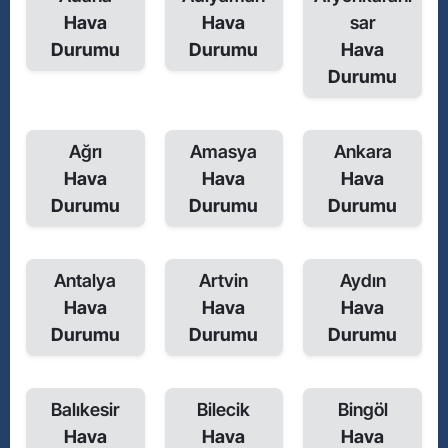
Hava
Hava
sar
Durumu
Durumu
Hava
Durumu
Ağrı
Amasya
Ankara
Hava
Hava
Hava
Durumu
Durumu
Durumu
Antalya
Artvin
Aydın
Hava
Hava
Hava
Durumu
Durumu
Durumu
Balıkesir
Bilecik
Bingöl
Hava
Hava
Hava