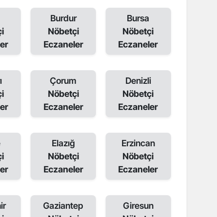
Burdur
Bursa
i
Nöbetçi
Nöbetçi
er
Eczaneler
Eczaneler
ı
Çorum
Denizli
i
Nöbetçi
Nöbetçi
er
Eczaneler
Eczaneler
e
Elazığ
Erzincan
i
Nöbetçi
Nöbetçi
er
Eczaneler
Eczaneler
ir
Gaziantep
Giresun