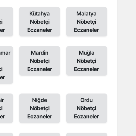
a
Kütahya
Malatya
i
Nöbetçi
Nöbetçi
er
Eczaneler
Eczaneler
nmar
Mardin
Muğla
Nöbetçi
Nöbetçi
i
Eczaneler
Eczaneler
er
ir
Niğde
Ordu
i
Nöbetçi
Nöbetçi
er
Eczaneler
Eczaneler