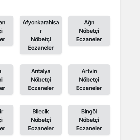
an
Afyonkarahisa
Ağrı
i
r
Nöbetçi
er
Nöbetçi
Eczaneler
Eczaneler
a
Antalya
Artvin
i
Nöbetçi
Nöbetçi
er
Eczaneler
Eczaneler
ir
Bilecik
Bingöl
i
Nöbetçi
Nöbetçi
er
Eczaneler
Eczaneler