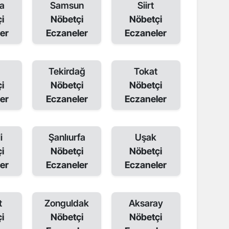
a
Samsun
Siirt
i
Nöbetçi
Nöbetçi
er
Eczaneler
Eczaneler
Tekirdağ
Tokat
i
Nöbetçi
Nöbetçi
er
Eczaneler
Eczaneler
i
Şanlıurfa
Uşak
i
Nöbetçi
Nöbetçi
er
Eczaneler
Eczaneler
t
Zonguldak
Aksaray
i
Nöbetçi
Nöbetçi