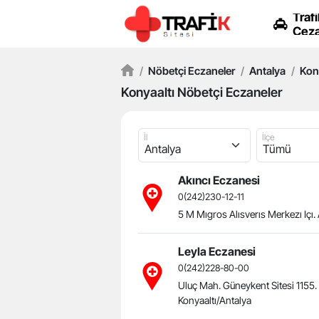
Trafi
Ceza
/
Nöbetçi Eczaneler
/
Antalya
/
Kony
Konyaaltı Nöbetçi Eczaneler
İl
İlçe
Akıncı Eczanesi
0(242)230-12-11
5 M Mıgros Alısverıs Merkezı Içı.
Leyla Eczanesi
0(242)228-80-00
Uluç Mah. Güneykent Sitesi 1155.
Konyaaltı/Antalya