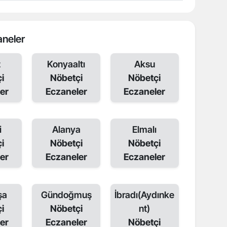
aneler
z
Konyaaltı
Aksu
i
Nöbetçi
Nöbetçi
er
Eczaneler
Eczaneler
i
Alanya
Elmalı
i
Nöbetçi
Nöbetçi
er
Eczaneler
Eczaneler
şa
Gündoğmuş
İbradı(Aydınke
i
Nöbetçi
nt)
er
Eczaneler
Nöbetçi