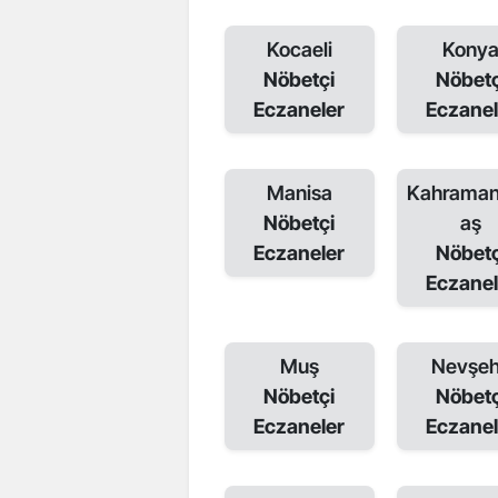
Kocaeli
Kony
Nöbetçi
Nöbetç
Eczaneler
Eczanel
Manisa
Kahrama
Nöbetçi
aş
Eczaneler
Nöbetç
Eczanel
Muş
Nevşeh
Nöbetçi
Nöbetç
Eczaneler
Eczanel