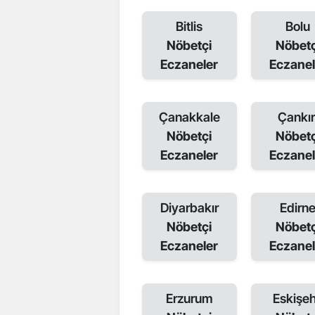
Bitlis
Bolu
Nöbetçi
Nöbetç
Eczaneler
Eczanel
Çanakkale
Çankır
Nöbetçi
Nöbetç
Eczaneler
Eczanel
Diyarbakır
Edirn
Nöbetçi
Nöbetç
Eczaneler
Eczanel
Erzurum
Eskişeh