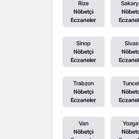
Rize
Sakary
Nöbetçi
Nöbetç
Eczaneler
Eczanel
Sinop
Sivas
Nöbetçi
Nöbetç
Eczaneler
Eczanel
Trabzon
Tuncel
Nöbetçi
Nöbetç
Eczaneler
Eczanel
Van
Yozga
Nöbetçi
Nöbetç