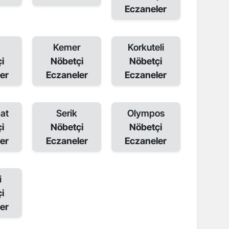
Eczaneler
Kemer
Korkuteli
i
Nöbetçi
Nöbetçi
er
Eczaneler
Eczaneler
at
Serik
Olympos
i
Nöbetçi
Nöbetçi
er
Eczaneler
Eczaneler
i
i
er