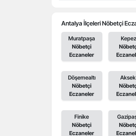
Antalya İlçeleri Nöbetçi Ecz
Muratpaşa
Kepe
Nöbetçi
Nöbetç
Eczaneler
Eczanel
Döşemealtı
Aksek
Nöbetçi
Nöbetç
Eczaneler
Eczanel
Finike
Gazipa
Nöbetçi
Nöbetç
Eczaneler
Eczanel